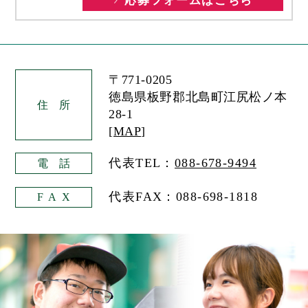
〒771-0205
徳島県板野郡北島町江尻松ノ本
住
所
28-1
[
MAP
]
代表TEL：
088-678-9494
電
話
代表FAX：088-698-1818
FA
X