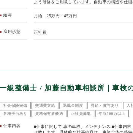
よう研修をご用意しています。自動車の構造や仕組
給与
月給 25万円～45万円
雇用形態
正社員
一級整備士 / 加藤自動車相談所｜車検
社会保険完備
交通費支給
退職金制度
昇給・賞与あり
入
各種手当あり
資格保有者優遇
正社員募集
年収500万以上
仕事内容
■仕事に関して 車の車検、メンテナンス ■仕事内
せ致します。具体的な仕事内容は、車体全体の整備