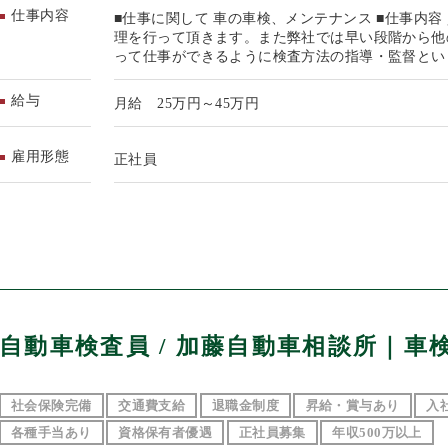
仕事内容
■仕事に関して 車の車検、メンテナンス ■仕事内
理を行って頂きます。また弊社では早い段階から他
って仕事ができるように検査方法の指導・監督とい
給与
月給 25万円～45万円
雇用形態
正社員
自動車検査員 / 加藤自動車相談所｜車
社会保険完備
交通費支給
退職金制度
昇給・賞与あり
入
各種手当あり
資格保有者優遇
正社員募集
年収500万以上