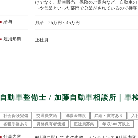
けでなく、新車販売、保険のご案内など、自動車の
トや営業といった部門で分業がされているので接客
給与
月給 25万円～45万円
雇用形態
正社員
自動車整備士 / 加藤自動車相談所｜車
社会保険完備
交通費支給
退職金制度
昇給・賞与あり
入
各種手当あり
資格保有者優遇
正社員募集
年収500万以上
仕事内容
■仕事に関して 車の車検、メンテナンス ■仕事内