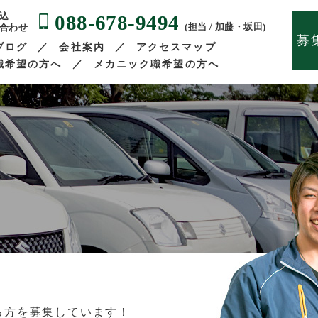
088-678-9494
込
(担当 / 加藤・坂田)
合わせ
募
ブログ
会社案内
アクセスマップ
職希望の方へ
メカニック職希望の方へ
る方を募集しています！