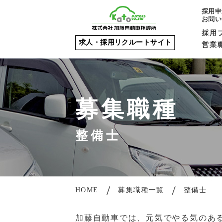
採用申
お問い
採用
求人・採用リクルートサイト
営業
募集職種
整備士
HOME
募集職種一覧
整備士
加藤自動車では、元気でやる気のあ