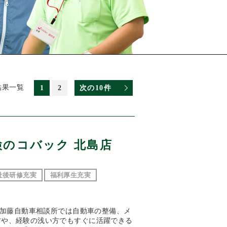
結果一覧
1
2
次の10件
検のコバック 北島店
社後研修充実
福利厚生充実
容 加藤自動車相談所では自動車の整備、メ
方や、経験の浅い方でもすぐに活躍できる