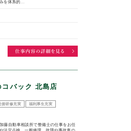
みを体系的…
のコバック 北島店
社後研修充実
福利厚生充実
容 加藤自動車相談所で整備士の仕事をお任
や法定点検、一般修理、故障や事故車の